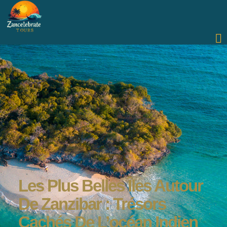
Les Plus Belles Îles Autour
De Zanzibar : Trésors
Cachés De L’océan Indien